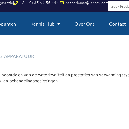
garantie
+31 (0) 35 69 55 444
netherlands@fernox.com
ppunten
Kennis Hub
Over Ons
Contact
ESTAPPARATUUR
 beoordelen van de waterkwaliteit en prestaties van verwarmingssy
- en behandelingsbeslissingen.