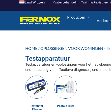
Land Wijzigen
Waterbehandeling Training
Registreer 
Producten
Verkoo
HOME
/
OPLOSSINGEN VOOR WONINGEN
/ T
Testapparatuur
Testapparatuur en -oplossingen voor het nauwkeurig
ondersteuning van effectieve diagnose-, onderhouds
Testen ter
Postale Tests
Plaatse