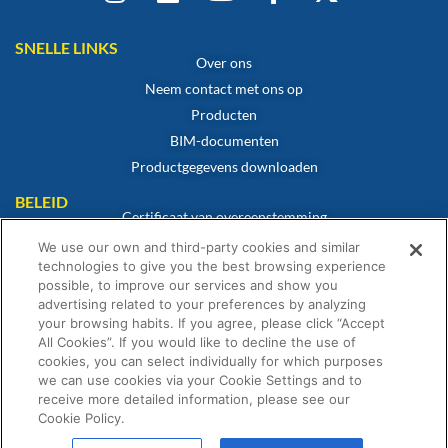
SNELLE LINKS
Over ons
Neem contact met ons op
Producten
BIM-documenten
Productgegevens downloaden
BELEID
Certificaat van overeenstemming
Cookiebeleid
We use our own and third-party cookies and similar
technologies to give you the best browsing experience
Disclaimer
possible, to improve our services and show you
Privacybeleid
advertising related to your preferences by analyzing
Algemene verkoopvoorwaarden
your browsing habits. If you agree, please click “Accept
All Cookies”. If you would like to decline the use of
Garantieverklaring
cookies, you can select individually for which purposes
we can use cookies via your Cookie Settings and to
receive more detailed information, please see our
Cookie Policy.
© Fernox is een onderdeel van Element Solutions Inc 2026. Alle rechten