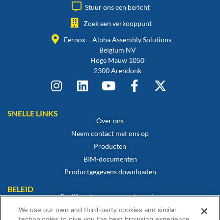
Stuur ons een bericht
Zoek een verkooppunt
Fernox – Alpha Assembly Solutions
Belgium NV
Hoge Mauw 1050
2300 Arendonk
SNELLE LINKS
Over ons
Neem contact met ons op
Producten
BIM-documenten
Productgegevens downloaden
BELEID
Certificaat van overeenstemming
Cookiebeleid
We use our own and third-party cookies and similar
technologies to give you the best browsing experience