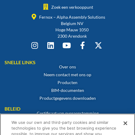
Zoek een verkooppunt
Fernox – Alpha Assembly Solutions
Belgium NV
Hoge Mauw 1050
2300 Arendonk
SNELLE LINKS
Over ons
Neem contact met ons op
Producten
BIM-documenten
Productgegevens downloaden
BELEID
Certificaat van overeenstemming
Cookiebeleid
We use our own and third-party cookies and similar
technologies to give you the best browsing experience
Disclaimer
possible, to improve our services and show you