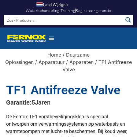
Land Wijzigen
Waterbehandeling Training
Registreer garantie
Home
/
Duurzame
Oplossingen
/
Apparatuur
/
Apparaten
/ TF1 Antifreeze
Valve
TF1 Antifreeze Valve
Garantie:
5
Jaren
De Fernox TF1 vorstbeveiligingsklep is speciaal
ontworpen om verwarmingssystemen op waterbasis en
warmtepompen met lucht- te beschermen. Bij koud weer,