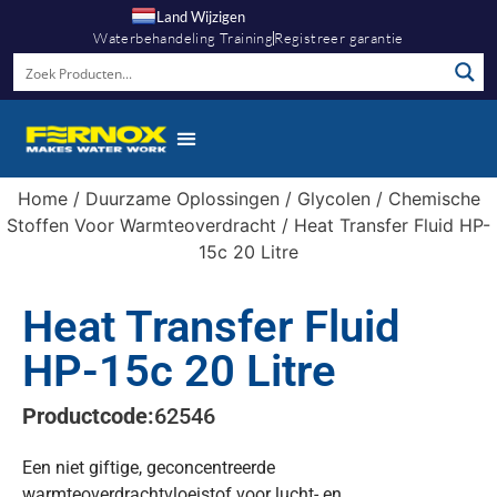
Land Wijzigen
Waterbehandeling Training
Registreer garantie
Home
/
Duurzame Oplossingen
/
Glycolen
/
Chemische
Stoffen Voor Warmteoverdracht
/ Heat Transfer Fluid HP-
15c 20 Litre
Heat Transfer Fluid
HP-15c 20 Litre
Productcode:
62546
Een niet giftige, geconcentreerde
warmteoverdrachtvloeistof voor lucht- en