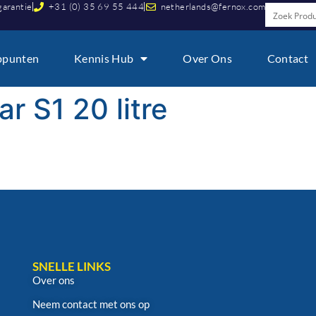
garantie
+31 (0) 35 69 55 444
netherlands@fernox.com
ppunten
Kennis Hub
Over Ons
Contact
ar S1 20 litre
SNELLE LINKS
Over ons
Neem contact met ons op