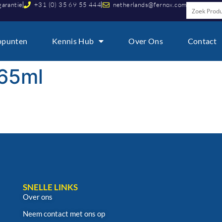
garantie
+31 (0) 35 69 55 444
netherlands@fernox.com
ppunten
Kennis Hub
Over Ons
Contact
265ml
SNELLE LINKS
Over ons
Neem contact met ons op