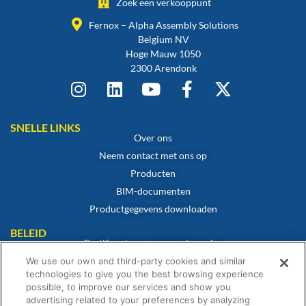
Zoek een verkooppunt
Fernox – Alpha Assembly Solutions
Belgium NV
Hoge Mauw 1050
2300 Arendonk
SNELLE LINKS
Over ons
Neem contact met ons op
Producten
BIM-documenten
Productgegevens downloaden
BELEID
Certificaat van overeenstemming
Cookiebeleid
We use our own and third-party cookies and similar
technologies to give you the best browsing experience
Disclaimer
possible, to improve our services and show you
Privacybeleid
advertising related to your preferences by analyzing